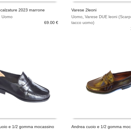
d calzature 2023 marrone
Varese 2leoni
Questo
,
Uomo
Uomo
,
Varese DUE leoni (Scarp
SCEGLI
prodotto
69.00
€
tacco uomo)
ha
più
varianti.
Le
opzioni
possono
essere
scelte
nella
pagina
del
prodotto
uoio e 1/2 gomma mocassino
Andrea cuoio e 1/2 gomma moc