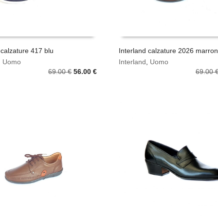
prodotto
 calzature 417 blu
Interland calzature 2026 marro
Questo
,
Uomo
Interland
,
Uomo
SCEGLI
prodotto
Il
Il
69.00
€
56.00
€
69.00
ha
prezzo
prezzo
più
originale
attuale
varianti.
era:
è:
Le
69.00 €.
56.00 €.
opzioni
possono
essere
scelte
nella
pagina
del
prodotto