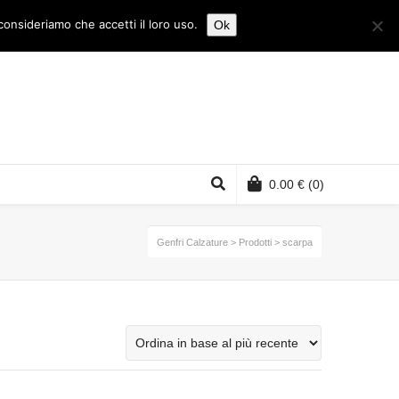
consideriamo che accetti il loro uso.
Ok
0.00
€
(0)
Genfri Calzature
>
Prodotti
>
scarpa