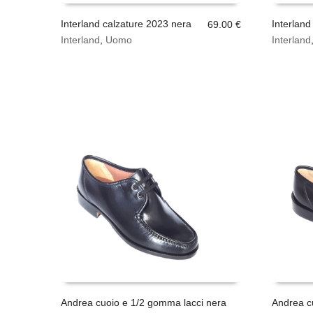
Interland calzature 2023 nera
Interlan
69.00
€
Questo
Questo
Interland
,
Uomo
Interland
SCEGLI
SCEGLI
prodotto
prodotto
ha
ha
più
più
varianti.
varianti.
Le
Le
opzioni
opzioni
possono
possono
essere
essere
scelte
scelte
nella
nella
pagina
pagina
del
del
prodotto
prodotto
Andrea cuoio e 1/2 gomma lacci nera
Andrea c