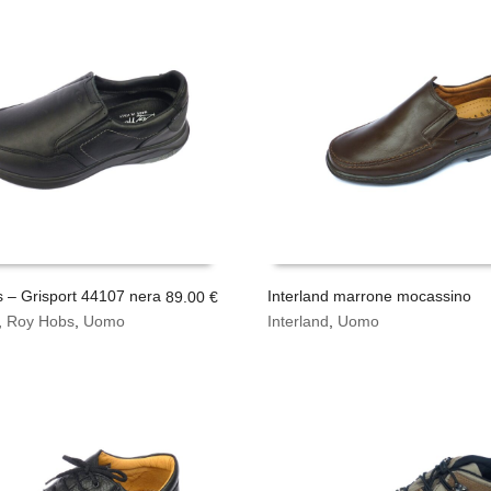
 – Grisport 44107 nera
Interland marrone mocassino
89.00
€
Questo
,
Roy Hobs
,
Uomo
Interland
,
Uomo
SCEGLI
prodotto
ha
più
varianti.
Le
opzioni
possono