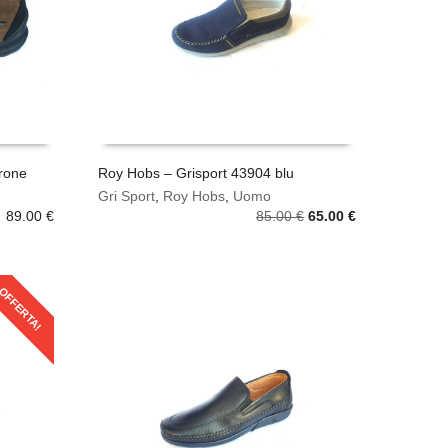
essere
scelte
nella
pagina
del
prodotto
rone
Roy Hobs – Grisport 43904 blu
Questo
Gri Sport
,
Roy Hobs
,
Uomo
SCEGLI
prodotto
Il
Il
89.00
€
85.00
€
65.00
€
ha
prezzo
prezzo
più
originale
attuale
varianti.
era:
è:
OFFERTA!
Le
85.00 €.
65.00 €.
opzioni
possono
essere
scelte
nella
pagina
del