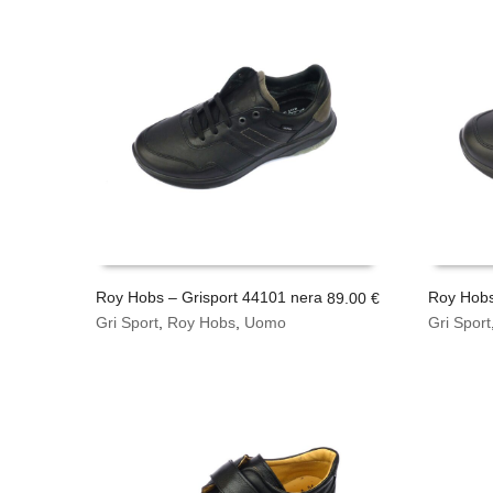
Roy Hobs – Grisport 44101 nera
Roy Hobs
89.00
€
Questo
Questo
Gri Sport
,
Roy Hobs
,
Uomo
Gri Sport
SCEGLI
SCEGLI
prodotto
prodotto
ha
ha
più
più
varianti.
varianti.
Le
Le
opzioni
opzioni
possono
possono