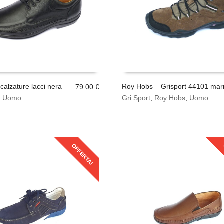
essere
scelte
nella
pagina
del
prodotto
 calzature lacci nera
Roy Hobs – Grisport 44101 mar
79.00
€
Questo
,
Uomo
Gri Sport
,
Roy Hobs
,
Uomo
SCEGLI
prodotto
ha
più
varianti.
OFFERTA!
Le
opzioni
possono
essere
scelte
nella
pagina
del