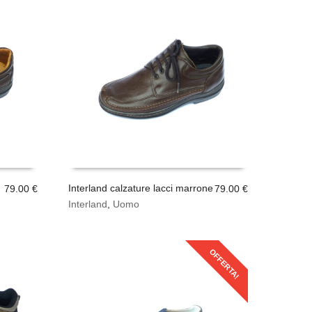
Interland calzature lacci marrone
79.00
€
79.00
€
Questo
Interland
,
Uomo
SCEGLI
prodotto
ha
più
OFFERTA!
varianti.
Le
opzioni
possono