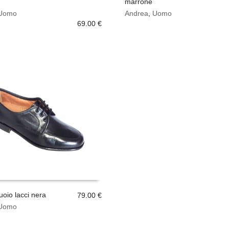
marrone
Questo
SCEGLI
Uomo
prodotto
Andrea
,
Uomo
69.00
€
ha
più
varianti.
Le
opzioni
possono
essere
scelte
nella
pagina
del
prodotto
oio lacci nera
79.00
€
Uomo