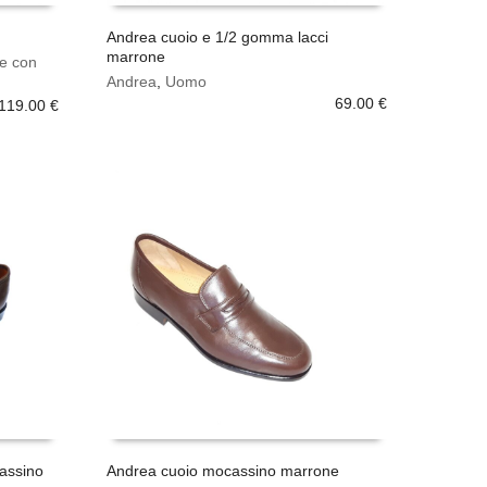
Andrea cuoio e 1/2 gomma lacci
marrone
Questo
e con
SCEGLI
prodotto
Andrea
,
Uomo
ha
69.00
€
119.00
€
più
varianti.
Le
opzioni
possono
essere
scelte
nella
pagina
del
prodotto
assino
Andrea cuoio mocassino marrone