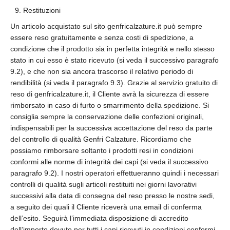
Restituzioni
Un articolo acquistato sul sito genfricalzature.it può sempre
essere reso gratuitamente e senza costi di spedizione, a
condizione che il prodotto sia in perfetta integrità e nello stesso
stato in cui esso è stato ricevuto (si veda il successivo paragrafo
9.2), e che non sia ancora trascorso il relativo periodo di
rendibilità (si veda il paragrafo 9.3). Grazie al servizio gratuito di
reso di genfricalzature.it, il Cliente avrà la sicurezza di essere
rimborsato in caso di furto o smarrimento della spedizione. Si
consiglia sempre la conservazione delle confezioni originali,
indispensabili per la successiva accettazione del reso da parte
del controllo di qualità Genfri Calzature. Ricordiamo che
possiamo rimborsare soltanto i prodotti resi in condizioni
conformi alle norme di integrità dei capi (si veda il successivo
paragrafo 9.2). I nostri operatori effettueranno quindi i necessari
controlli di qualità sugli articoli restituiti nei giorni lavorativi
successivi alla data di consegna del reso presso le nostre sedi,
a seguito dei quali il Cliente riceverà una email di conferma
dell’esito. Seguirà l’immediata disposizione di accredito
dell’importo dovuto per tutti i capi ricevuti in condizioni conformi.