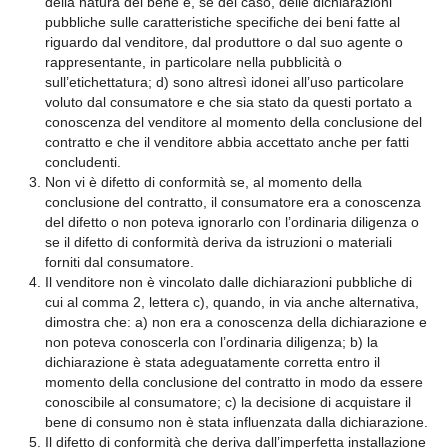
della natura del bene e, se del caso, delle dichiarazioni
pubbliche sulle caratteristiche specifiche dei beni fatte al
riguardo dal venditore, dal produttore o dal suo agente o
rappresentante, in particolare nella pubblicità o
sull’etichettatura; d) sono altresì idonei all’uso particolare
voluto dal consumatore e che sia stato da questi portato a
conoscenza del venditore al momento della conclusione del
contratto e che il venditore abbia accettato anche per fatti
concludenti.
Non vi è difetto di conformità se, al momento della
conclusione del contratto, il consumatore era a conoscenza
del difetto o non poteva ignorarlo con l’ordinaria diligenza o
se il difetto di conformità deriva da istruzioni o materiali
forniti dal consumatore.
Il venditore non è vincolato dalle dichiarazioni pubbliche di
cui al comma 2, lettera c), quando, in via anche alternativa,
dimostra che: a) non era a conoscenza della dichiarazione e
non poteva conoscerla con l’ordinaria diligenza; b) la
dichiarazione è stata adeguatamente corretta entro il
momento della conclusione del contratto in modo da essere
conoscibile al consumatore; c) la decisione di acquistare il
bene di consumo non è stata influenzata dalla dichiarazione.
Il difetto di conformità che deriva dall’imperfetta installazione