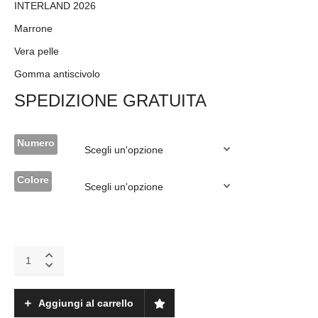
INTERLAND 2026
Marrone
Vera pelle
Gomma antiscivolo
SPEDIZIONE GRATUITA
Numero
Colore
Interland
calzature
2026
marrone
Aggiungi al carrello
quantity