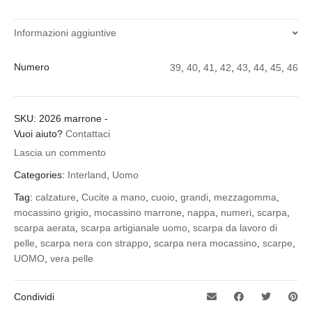
Informazioni aggiuntive
Numero
39
,
40
,
41
,
42
,
43
,
44
,
45
,
46
SKU:
2026 marrone
-
Vuoi aiuto?
Contattaci
Lascia un commento
Categories:
Interland
,
Uomo
Tag:
calzature
,
Cucite a mano
,
cuoio
,
grandi
,
mezzagomma
,
mocassino grigio
,
mocassino marrone
,
nappa
,
numeri
,
scarpa
,
scarpa aerata
,
scarpa artigianale uomo
,
scarpa da lavoro di
pelle
,
scarpa nera con strappo
,
scarpa nera mocassino
,
scarpe
,
UOMO
,
vera pelle
Condividi