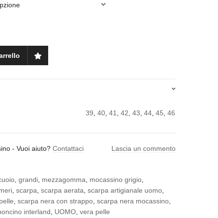
arrello
39
,
40
,
41
,
42
,
43
,
44
,
45
,
46
sino
-
Vuoi aiuto?
Contattaci
Lascia un commento
cuoio
,
grandi
,
mezzagomma
,
mocassino grigio
,
meri
,
scarpa
,
scarpa aerata
,
scarpa artigianale uomo
,
pelle
,
scarpa nera con strappo
,
scarpa nera mocassino
,
poncino interland
,
UOMO
,
vera pelle