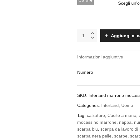
Colore
Interland
Aggiungi al c
marrone
mocassino
quantity
Informazioni aggiuntive
Numero
SKU:
Interland marrone mocas
Categories:
Interland
,
Uomo
Tag:
calzature
,
Cucite a mano
,
mocassino marrone
,
nappa
,
nu
scarpa blu
,
scarpa da lavoro di 
scarpa nera pelle
,
scarpe
,
scar