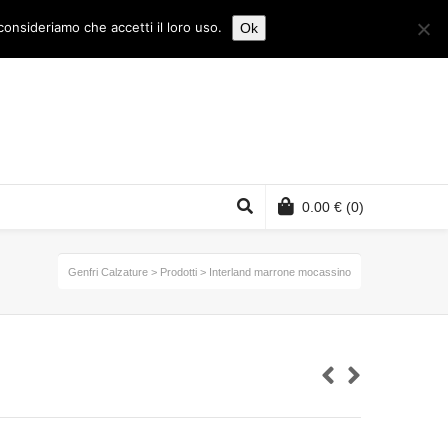
consideriamo che accetti il loro uso.
Ok
0.00
€
(0)
Genfri Calzature
>
Prodotti
>
Interland marrone mocassino