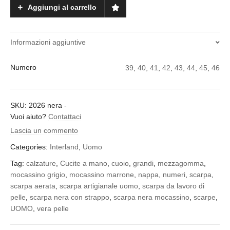
nera
Aggiungi al carrello
quantity
Informazioni aggiuntive
Numero
39
,
40
,
41
,
42
,
43
,
44
,
45
,
46
SKU:
2026 nera
-
Vuoi aiuto?
Contattaci
Lascia un commento
Categories:
Interland
,
Uomo
Tag:
calzature
,
Cucite a mano
,
cuoio
,
grandi
,
mezzagomma
,
mocassino grigio
,
mocassino marrone
,
nappa
,
numeri
,
scarpa
,
scarpa aerata
,
scarpa artigianale uomo
,
scarpa da lavoro di
pelle
,
scarpa nera con strappo
,
scarpa nera mocassino
,
scarpe
,
UOMO
,
vera pelle