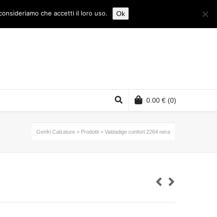
consideriamo che accetti il loro uso.
Ok
0.00
€
(0)
Genfri Calzature
>
Prodotti
>
Valdadige confort 2264 nera