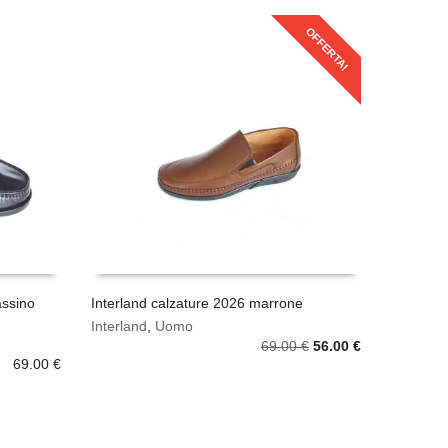
OFFERTA!
ssino
Interland calzature 2026 marrone
Questo
Interland
,
Uomo
SCEGLI
prodotto
Il
Il
69.00
€
56.00
€
69.00
€
ha
prezzo
prezzo
più
originale
attuale
varianti.
era:
è:
Le
69.00 €.
56.00 €.
opzioni