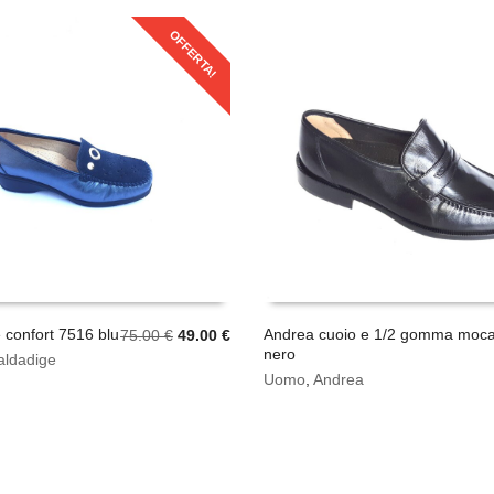
OFFERTA!
 confort 7516 blu
Il
Il
Andrea cuoio e 1/2 gomma moca
75.00
€
49.00
€
nero
prezzo
prezzo
Questo
aldadige
SCEGLI
originale
attuale
prodotto
Uomo
,
Andrea
era:
è:
ha
75.00 €.
49.00 €.
più
varianti.
Le
opzioni