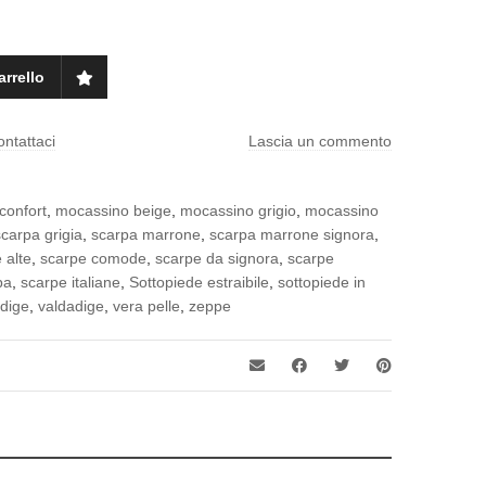
arrello
ontattaci
Lascia un commento
confort
,
mocassino beige
,
mocassino grigio
,
mocassino
scarpa grigia
,
scarpa marrone
,
scarpa marrone signora
,
 alte
,
scarpe comode
,
scarpe da signora
,
scarpe
pa
,
scarpe italiane
,
Sottopiede estraibile
,
sottopiede in
dige
,
valdadige
,
vera pelle
,
zeppe