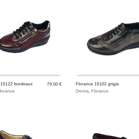
 15122 bordeaux
Florance 15102 grigia
79.00
€
Questo
lorance
Donna
,
Florance
SCEGLI
prodotto
ha
più
varianti.
Le
opzioni
possono