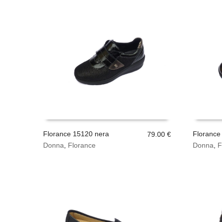
Florance 15120 nera
Florance
79.00
€
Questo
Questo
Donna
,
Florance
Donna
,
F
SCEGLI
SCEGLI
prodotto
prodotto
ha
ha
più
più
varianti.
varianti.
Le
Le
opzioni
opzioni
possono
possono