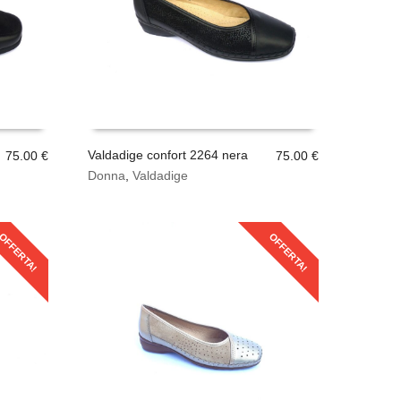
essere
scelte
nella
pagina
del
prodotto
Valdadige confort 2264 nera
75.00
€
75.00
€
Questo
Donna
,
Valdadige
SCEGLI
prodotto
ha
più
OFFERTA!
OFFERTA!
varianti.
Le
opzioni
possono
essere
scelte
nella
pagina
del