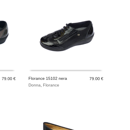
Florance 15102 nera
79.00
€
79.00
€
Questo
Donna
,
Florance
SCEGLI
prodotto
ha
più
varianti.
Le
opzioni
possono