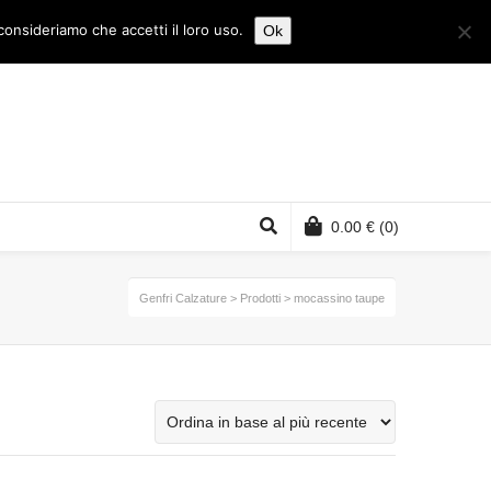
consideriamo che accetti il loro uso.
Ok
0.00
€
(0)
Genfri Calzature
>
Prodotti
>
mocassino taupe