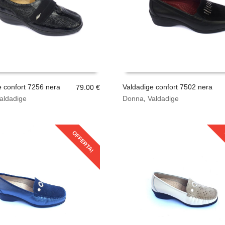
essere
scelte
nella
pagina
del
prodotto
e confort 7256 nera
Valdadige confort 7502 nera
79.00
€
Questo
aldadige
Donna
,
Valdadige
SCEGLI
prodotto
ha
più
OFFERTA!
varianti.
Le
opzioni
possono
essere
scelte
nella
pagina
del