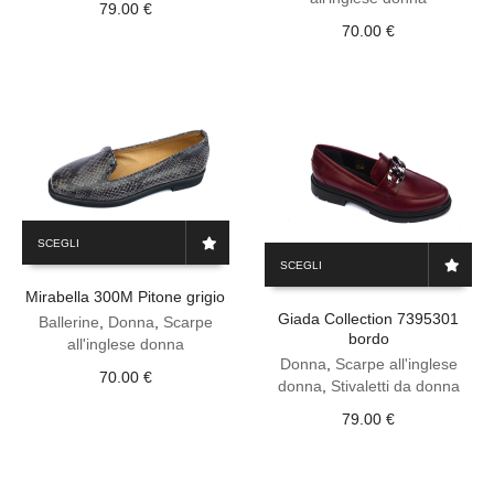
79.00
€
opzioni
opzioni
70.00
€
possono
possono
essere
essere
scelte
scelte
nella
nella
pagina
pagina
del
del
prodotto
prodotto
Questo
SCEGLI
prodotto
Questo
SCEGLI
ha
prodotto
Mirabella 300M Pitone grigio
più
ha
Giada Collection 7395301
varianti.
più
Ballerine
,
Donna
,
Scarpe
bordo
Le
varianti.
all'inglese donna
opzioni
Le
Donna
,
Scarpe all'inglese
70.00
€
possono
opzioni
donna
,
Stivaletti da donna
essere
possono
79.00
€
scelte
essere
nella
scelte
pagina
nella