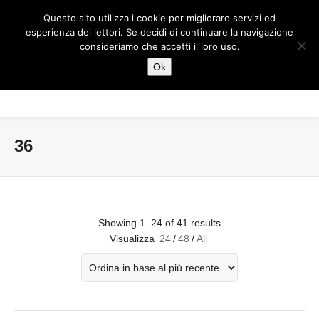
Questo sito utilizza i cookie per migliorare servizi ed
esperienza dei lettori. Se decidi di continuare la navigazione
consideriamo che accetti il loro uso.
Ok
36
Showing 1–24 of 41 results
Visualizza
24
/
48
/
All