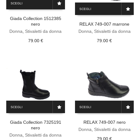
SCEGLI
Questo
prodotto
SCEGLI
prodotto
ha
ha
Giada Collection 1512385
più
nero
RELAX 749-007 marrone
più
varianti.
varianti.
Le
Donna
,
Stivaletti da donna
Donna
,
Stivaletti da donna
Le
opzioni
79.00
€
79.00
€
opzioni
possono
possono
essere
essere
scelte
scelte
nella
nella
pagina
pagina
del
del
prodotto
prodotto
Questo
Questo
SCEGLI
SCEGLI
prodotto
prodotto
ha
ha
Giada Collection 7325191
RELAX 749-007 nero
più
più
nero
varianti.
varianti.
Donna
,
Stivaletti da donna
Le
Donna
,
Stivaletti da donna
Le
79.00
€