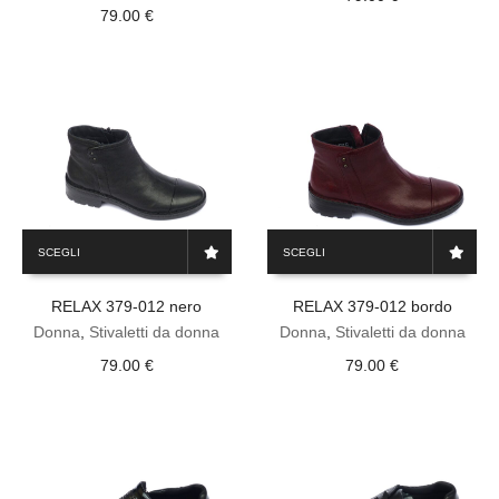
opzioni
opzioni
79.00
€
possono
possono
essere
essere
scelte
scelte
nella
nella
pagina
pagina
del
del
prodotto
prodotto
Questo
Questo
SCEGLI
SCEGLI
prodotto
prodotto
ha
ha
RELAX 379-012 nero
RELAX 379-012 bordo
più
più
varianti.
varianti.
Donna
,
Stivaletti da donna
Donna
,
Stivaletti da donna
Le
Le
79.00
€
79.00
€
opzioni
opzioni
possono
possono
essere
essere
scelte
scelte
nella
nella
pagina
pagina