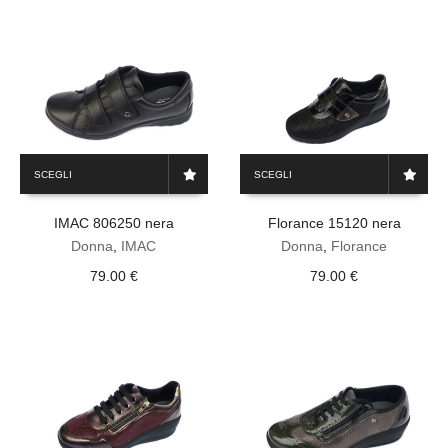
Questo
Questo
SCEGLI
SCEGLI
prodotto
prodotto
ha
ha
IMAC 806250 nera
Florance 15120 nera
più
più
varianti.
varianti.
Donna
,
IMAC
Donna
,
Florance
Le
Le
79.00
€
79.00
€
opzioni
opzioni
possono
possono
essere
essere
scelte
scelte
nella
nella
pagina
pagina
del
del
prodotto
prodotto