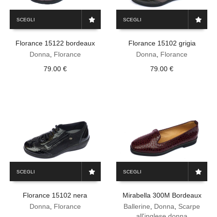
Questo
Questo
SCEGLI
SCEGLI
prodotto
prodotto
ha
ha
Florance 15122 bordeaux
Florance 15102 grigia
più
più
varianti.
varianti.
Donna
,
Florance
Donna
,
Florance
Le
Le
79.00
€
79.00
€
opzioni
opzioni
possono
possono
essere
essere
scelte
scelte
nella
nella
pagina
pagina
del
del
prodotto
prodotto
Questo
Questo
SCEGLI
SCEGLI
prodotto
prodotto
ha
ha
Florance 15102 nera
Mirabella 300M Bordeaux
più
più
varianti.
varianti.
Donna
,
Florance
Ballerine
,
Donna
,
Scarpe
Le
Le
all'inglese donna