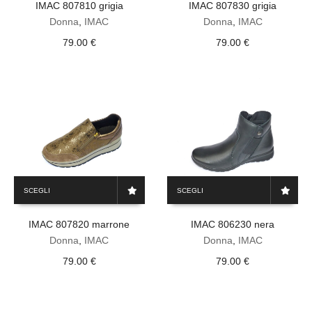
IMAC 807810 grigia
IMAC 807830 grigia
più
più
varianti.
varianti.
Donna
,
IMAC
Donna
,
IMAC
Le
Le
79.00
€
79.00
€
opzioni
opzioni
possono
possono
essere
essere
scelte
scelte
nella
nella
pagina
pagina
del
del
prodotto
prodotto
Questo
Questo
SCEGLI
SCEGLI
prodotto
prodotto
ha
ha
IMAC 807820 marrone
IMAC 806230 nera
più
più
varianti.
varianti.
Donna
,
IMAC
Donna
,
IMAC
Le
Le
79.00
€
79.00
€
opzioni
opzioni
possono
possono
essere
essere
scelte
scelte