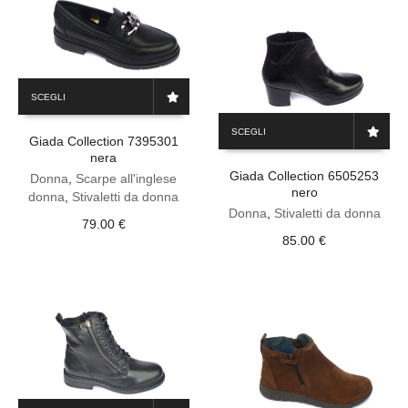
del
pagina
prodotto
del
prodotto
Questo
SCEGLI
prodotto
Questo
ha
SCEGLI
prodotto
Giada Collection 7395301
più
nera
ha
varianti.
Giada Collection 6505253
più
Le
Donna
,
Scarpe all'inglese
nero
varianti.
opzioni
donna
,
Stivaletti da donna
Le
Donna
,
Stivaletti da donna
possono
79.00
€
opzioni
essere
85.00
€
possono
scelte
essere
nella
scelte
pagina
nella
del
pagina
prodotto
del
prodotto
Questo