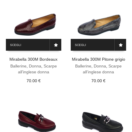
Questo
Questo
SCEGLI
SCEGLI
prodotto
prodotto
ha
ha
Mirabella 300M Bordeaux
Mirabella 300M Pitone grigio
più
più
varianti.
varianti.
Ballerine
,
Donna
,
Scarpe
Ballerine
,
Donna
,
Scarpe
Le
Le
all'inglese donna
all'inglese donna
opzioni
opzioni
70.00
€
70.00
€
possono
possono
essere
essere
scelte
scelte
nella
nella
pagina
pagina
del
del
prodotto
prodotto