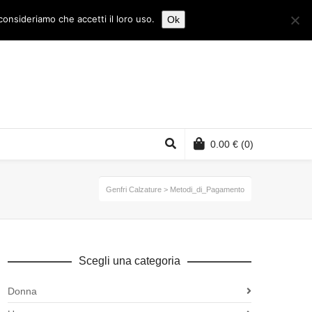
consideriamo che accetti il loro uso.
Ok
0.00
€
(0)
Genfri Calzature
>
Metodi_di_Pagamento
Scegli una categoria
Donna