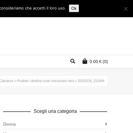
consideriamo che accetti il loro uso.
Ok
0.00
€
(0)
Calzature
>
Prodotti
>
Andrea cuoio mocassino nero
>
20151126_151849
Scegli una categoria
Donna