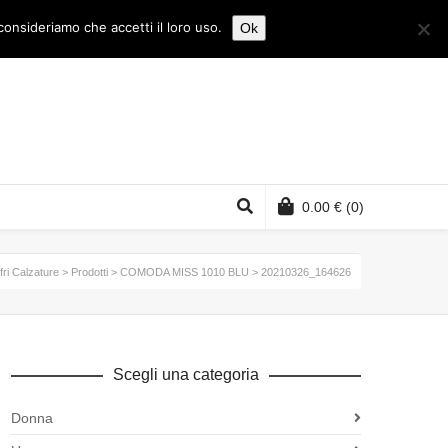
consideriamo che accetti il loro uso.
Ok
0.00
€
(0)
ri Calzature
>
Prodotti
>
COMODA MISS 1010 BLU
>
20210326_164626
Scegli una categoria
Donna