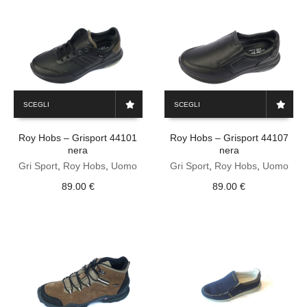
Questo
Questo
SCEGLI
SCEGLI
prodotto
prodotto
ha
ha
Roy Hobs – Grisport 44101
Roy Hobs – Grisport 44107
più
più
nera
nera
varianti.
varianti.
Le
Gri Sport
,
Roy Hobs
,
Uomo
Le
Gri Sport
,
Roy Hobs
,
Uomo
opzioni
opzioni
89.00
€
89.00
€
possono
possono
essere
essere
scelte
scelte
nella
nella
pagina
pagina
del
del
prodotto
prodotto